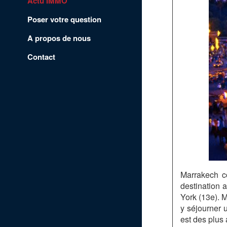
Actu'IMMO
Poser votre question
A propos de nous
Contact
Marrakech co
destination 
York (13e). M
y séjourner u
est des plus 